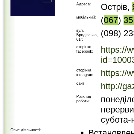
Адреса:
Острів,
мобільний:
(
067
)
35
вул.
(098) 2
Бродівська,
61г:
сторінка
https://
facebook:
id=1000
сторінка
https://
instagram:
сайт:
http://ga
Розклад
понеділо
роботи:
перерви
субота-
Опис діяльності:
Встановле