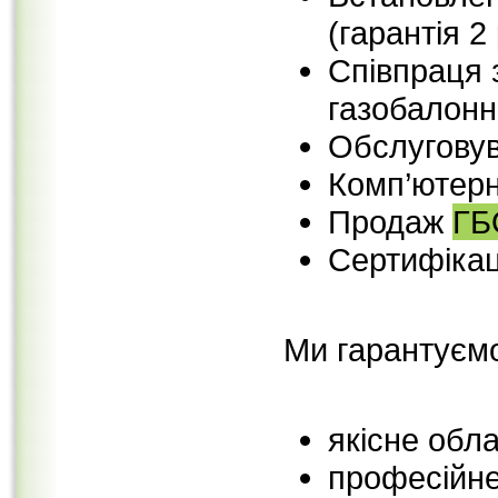
(гарантія 2
Співпраця
газобалонн
Обслугову
Комп’ютерн
Продаж
ГБ
Сертифіка
⠀
Ми гарантуєм
якісне обл
професійн