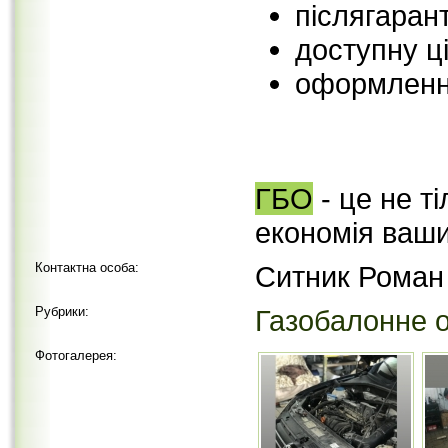
післягаран
доступну ці
оформлення
⠀
ГБО
- це не т
економія ваши
Контактна особа:
Ситник Роман
Рубрики:
Газобалонне 
Фотогалерея: