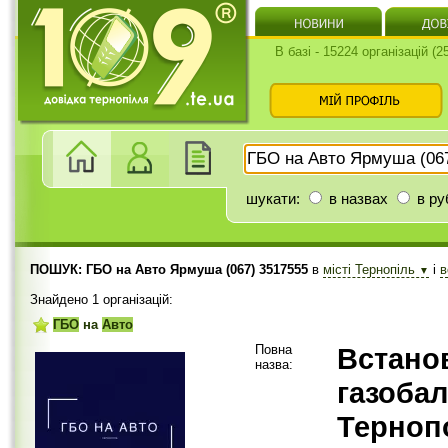
В базі - 15224 організацій (
шукати:
в назвах
в ру
ПОШУК: ГБО на Авто Ярмуша (067) 3517555
в
місті Тернопіль
і
▼
Знайдено 1 організацій:
ГБО
на
Авто
Повна
Встано
назва:
газоба
Тернопо