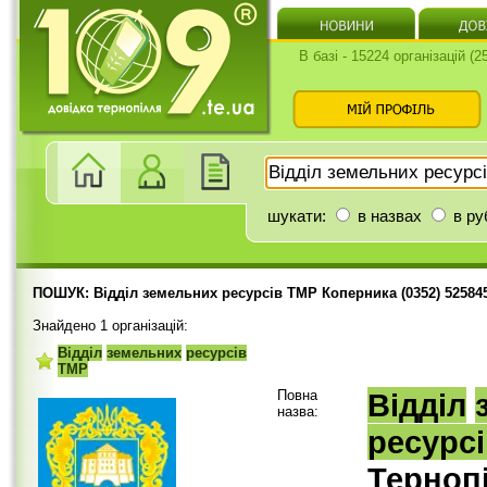
В базі - 15224 організацій (
шукати:
в назвах
в ру
ПОШУК: Відділ земельних ресурсів ТМР Коперника (0352) 52584
Знайдено 1 організацій:
Відділ
земельних
ресурсів
ТМР
Повна
Відділ
назва:
ресурс
Тернопі