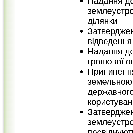
Надання до
землеустро
ділянки
Затвердже
відведення
Надання до
грошової о
Припинення
земельною 
державного
користуван
Затверджен
землеустро
посвідчуют