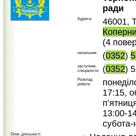
ради
Адреса:
46001, 
Коперн
(4 пове
начальник:
(
0352
)
5
заступник,
(
0352
) 
спеціалісти:
Розклад
понеділо
роботи:
17:15, о
п'ятниця
13:00-14
субота-
Опис діяльності: