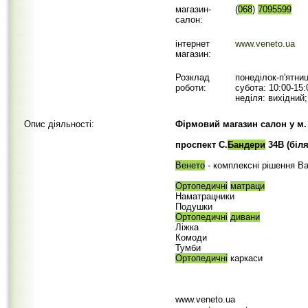
магазин-
(
068
)
7095599
салон:
інтернет
www.veneto.ua
магазин:
Розклад
понеділок-п'ятниц
роботи:
субота: 10:00-15:
неділя: вихідний;
Опис діяльності:
Фірмовий магазин салон у м.
проспект С.
Бандери
34В (біля
Венето
- комплексні рішення В
Ортопедичні
матраци
Наматрацники
Подушки
Ортопедичні
дивани
Ліжка
Комоди
Тумби
Ортопедичні
каркаси
www.veneto.ua