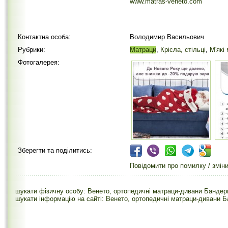
www.matras-veneto.com
Контактна особа:
Володимир Васильович
Рубрики:
Матраци
,
Крісла, стільці
,
М'які 
Фотогалерея:
Зберегти та поділитись:
Повідомити про помилку / змін
шукати фізичну особу: Венето, ортопедичні матраци-дивани Бандери
шукати інформацію на сайті: Венето, ортопедичні матраци-дивани Б