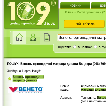
В базі - 15224 організацій (
шукати:
в назвах
в ру
ПОШУК: Венето, ортопедичні матраци-дивани Бандери (068) 709
Знайдено 1 організацій:
Венето
,
ортопедичні
матраци
-
дивани
Повна
Фірмовий магаз
назва:
матраци
-
дивани
Адреса:
Тернопіль,
Банде
(Біля центрально