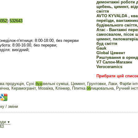
демонтажні роботи д
щебень, цимент, відс
сміття
AVTO KYVALDA , ква
переїзди, вантажники
0352
)
532643
будівельного сміття
Aтас - Вантажні пер
самосвалом, пісок 
цемент, пиломатеріал
онеділок-п'ятниця: 8:00-18:00, без перерви
буд сміття
убота: 8:00-16:00, без перерви;
Gauk
еділя: вихідний;
Global Цемент
Pиштування в оренд
V7 Салон-Магазин
Veroceramics
Прибрати цей списо
ва продукція
,
Сухі
буд
івельні суміші
,
Цемент
,
Грунтовки
,
Лаки
,
Фарби інт
мічна
,
Керамограніт
,
Мозаїка
,
Клінкер
,
Плитка
об
лицювальна
,
Ручний інс
у / зміни
юди
▼
43