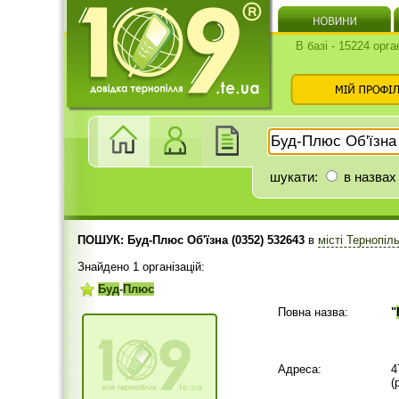
В базі - 15224 орга
шукати:
в назвах
ПОШУК: Буд-Плюс Об'їзна (0352) 532643
в
місті Тернопіл
Знайдено 1 організацій:
Буд
-
Плюс
Повна назва:
"
Адреса:
4
(