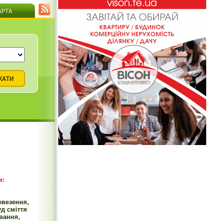
и:
евезення,
уд сміття
вання,