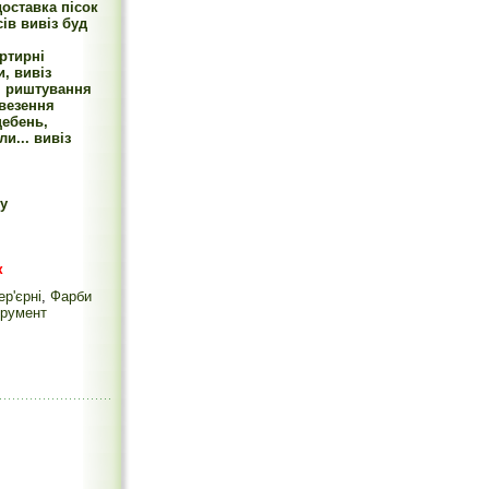
оставка пісок
ів вивіз буд
ртирні
, вивіз
, риштування
евезення
щебень,
и... вивіз
у
к
ер'єрні
,
Фарби
трумент