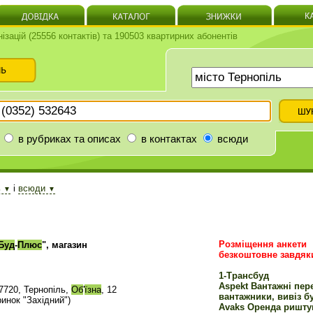
нізацій (25556 контактів) та 190503 квартирних абонентів
в рубриках та описах
в контактах
всюди
ь
і
всюди
▼
▼
Розміщення анкети
Буд
-
Плюс
", магазин
безкоштовне завдяк
1-Трансбуд
Aspekt Вантажні пер
7720, Тернопіль,
Об
'
їзна
, 12
вантажники, вивіз б
ринок "Західний")
Avaks Оренда ришту