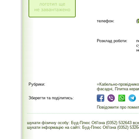
телефон:
(
Розклад роботи:
п
с
н
Рубрики:
=Кабельно-провіднико
фасадні
,
Плитка кера
Зберегти та поділитись:
Повідомити про помилк
шукати фізичну особу: Буд-Плюс Об'їзна (0352) 532643
вс
шукати інформацію на сайті: Буд-Плюс Об'їзна (0352) 5326