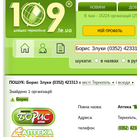
В базі - 15224 організацій (
шукати:
в назвах
в ру
ПОШУК: Борис Злуки (0352) 423313
в
місті Тернопіль
і
всюди
▼
▼
Знайдено 1 організацій:
Борис
Повна назва:
Аптека "
Б
Адреса:
Тернопіль
телефон:
(
0352
)
423