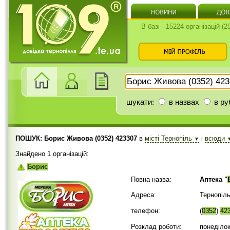
В базі - 15224 організацій (
шукати:
в назвах
в ру
ПОШУК: Борис Живова (0352) 423307
в
місті Тернопіль
і
всюди
▼
Знайдено 1 організацій:
Борис
Повна назва:
Аптека "
Адреса:
Тернопіл
телефон:
(
0352
)
42
Розклад роботи:
понеділок