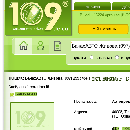
В базі - 15224 організацій (
шукати:
в назвах
в ру
ПОШУК: БанахАВТО Живова (097) 2993784
в
місті Тернопіль
і
в
▼
Знайдено 1 організацій:
БанахАВТО
Повна назва:
Автопро
Адреса:
46008, Те
(ТЦ "Орна
мобільний:
(
097
)
2993