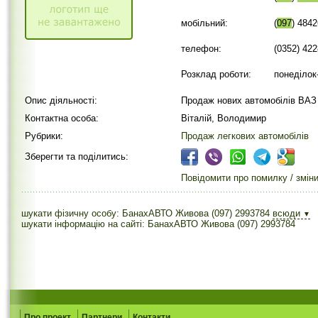
мобільний:
(
097
) 484
телефон:
(0352) 42
Розклад роботи:
понеділок-
Опис діяльності:
Продаж нових автомобілів ВАЗ (
Контактна особа:
Віталій, Володимир
Рубрики:
Продаж легкових автомобілів
Зберегти та поділитись:
Повідомити про помилку / змін
шукати фізичну особу: БанахАВТО Живова (097) 2993784
всюди
▼
шукати інформацію на сайті: БанахАВТО Живова (097) 2993784
Про проект
Партнери
Контакти