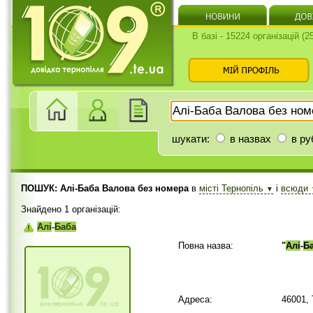
В базі - 15224 організацій (
шукати:
в назвах
в ру
ПОШУК: Алі-Баба Валова без номера
в
місті Тернопіль
і
всюди
▼
Знайдено 1 організацій:
Алі
-
Баба
Повна назва:
"
Алі
-
Б
Адреса:
46001,