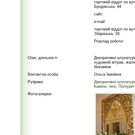
торговий відділ по вул
Бродівська, 44:
сайт:
e-mail:
торговий відділ по вул
Збаразька, 18:
Розклад роботи:
Опис діяльності:
Декоративні штукатурк
художній вітраж, жалю
біокаміни
Контактна особа:
Ольга Іванівна
Рубрики:
Декоративні штукатур
Каміни, печі
,
Поліурет
Фотогалерея: