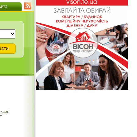
карті
т