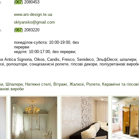
.
(
067
) 2080453
www.ars-design.te.ua
oklyansko@gmail.com
.
(
067
) 2083220
понеділок-субота: 10:00-19:00, без
перерви
неділя: 10:00-17:00, без перерви;
и Antica Signoria, Oikos, Candis, Fresco, Senideco, ЭльфDecor, шпалери, 
зі, ролоштори, сонцезахисні ролети, гіпсові декори, поліуретанові вироби
ки
,
Шпалери
,
Натяжні стелі
,
Вітражі
,
Жалюзі
,
Ролети
,
Керамічні та гіпсов
анові вироби