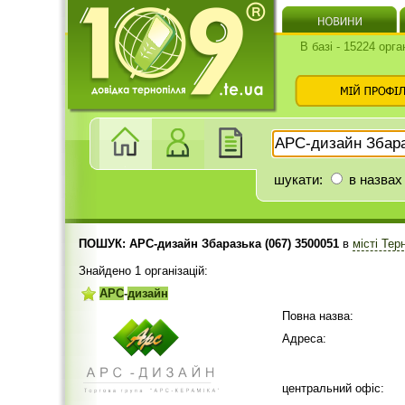
В базі - 15224 орга
шукати:
в назвах
ПОШУК: АРС-дизайн Збаразька (067) 3500051
в
місті Тер
Знайдено 1 організацій:
АРС
-
дизайн
Повна назва:
Адреса:
центральний офіс: