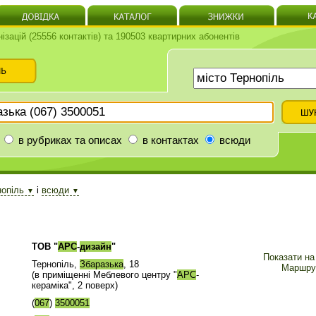
нізацій (25556 контактів) та 190503 квартирних абонентів
в рубриках та описах
в контактах
всюди
нопіль
і
всюди
▼
▼
ТОВ "
АРС
-
дизайн
"
Показати на 
Тернопіль,
Збаразька
, 18
Маршру
(в приміщенні Меблевого центру "
АРС
-
кераміка", 2 поверх)
(
067
)
3500051