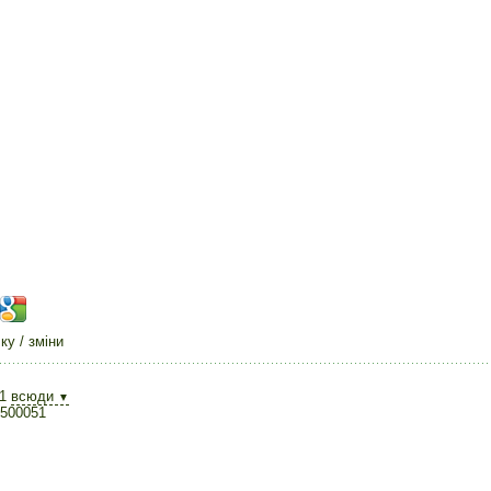
у / зміни
1
всюди
▼
3500051