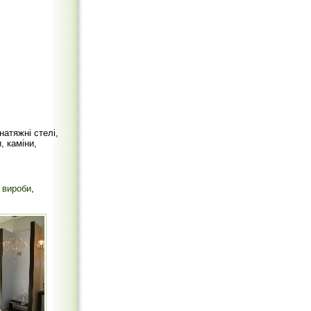
натяжні стелі,
, каміни,
і вироби
,