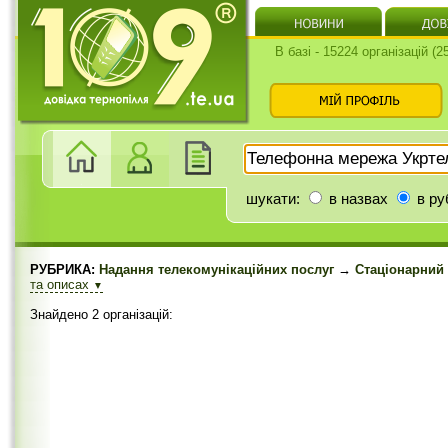
В базі - 15224 організацій (
шукати:
в назвах
в ру
РУБРИКА:
Надання телекомунікаційних послуг
→
Стаціонарний 
та описах
▼
Знайдено 2 організацій: