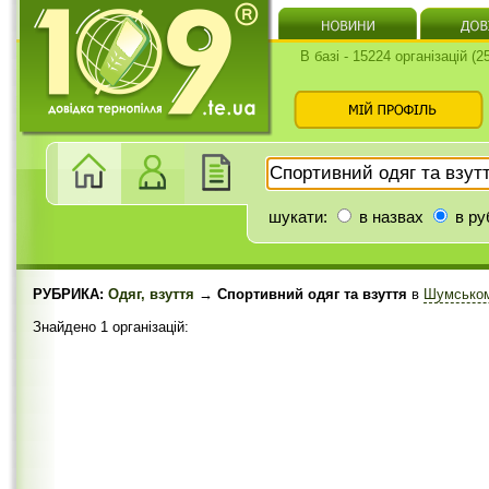
В базі - 15224 організацій (
шукати:
в назвах
в ру
РУБРИКА:
Одяг, взуття
→ Спортивний одяг та взуття
в
Шумськом
Знайдено 1 організацій: