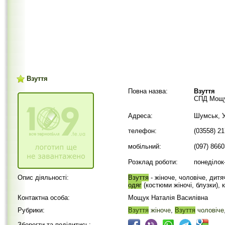
Взуття
Повна назва:
Взуття
СПД Мощу
Адреса:
Шумськ, У
телефон:
(03558) 2
мобільний:
(097) 866
Розклад роботи:
понеділок-
Опис діяльності:
Взуття
- жіноче, чоловіче, дитя
одяг
(костюми жіночі, блузки), 
Контактна особа:
Мощук Наталія Василівна
Рубрики:
Взуття
жіноче
,
Взуття
чоловіче
Зберегти та поділитись: