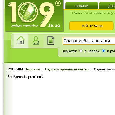
В базі - 15224 організацій (
шукати:
в назвах
в ру
РУБРИКА:
Торгівля
→
Садово-городній інвентар
→ Садові меблі
Знайдено 1 організацій: