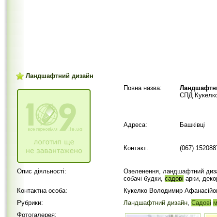
Ландшафтний дизайн
Повна назва:
Ландшафтн
СПД Кукелк
Адреса:
Башківці
Контакт:
(067) 152088
Опис діяльності:
Озеленення, ландшафтний дизай
собачі будки,
садові
арки, декор
Контактна особа:
Кукелко Володимир Афанасійо
Рубрики:
Ландшафтний дизайн
,
Садові
м
Фотогалерея: