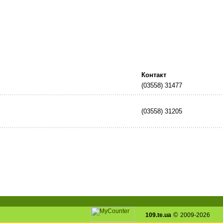
Контакт
(03558) 31477
(03558) 31205
©
109.te.ua
2009-2026