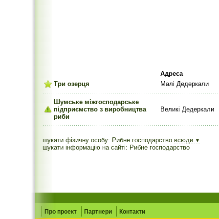
Адреса
Три озерця
Малі Дедеркали
Шумське міжгосподарське
підприємство з виробництва
Великі Дедеркали
риби
шукати фізичну особу: Рибне господарство
всюди
▼
шукати інформацію на сайті: Рибне господарство
Про проект
Партнери
Контакти