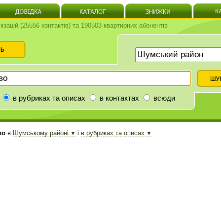
нізацій (25556 контактів) та 190503 квартирних абонентів
в рубриках та описах
в контактах
всюди
во
в
Шумському районі
і
в рубриках та описах
▼
▼