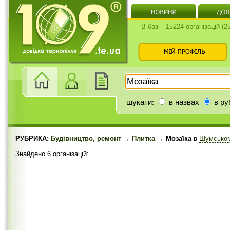
В базі - 15224 організацій (
шукати:
в назвах
в ру
РУБРИКА:
Будівництво, ремонт
→
Плитка
→ Мозаїка
в
Шумськом
Знайдено 6 організацій: