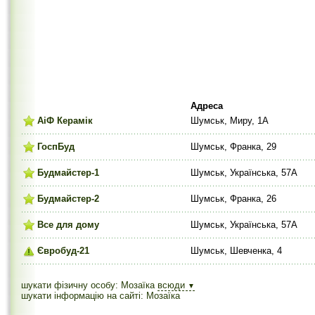
Адреса
АіФ Керамік
Шумськ, Миру, 1А
ГоспБуд
Шумськ, Франка, 29
Будмайстер-1
Шумськ, Українська, 57А
Будмайстер-2
Шумськ, Франка, 26
Все для дому
Шумськ, Українська, 57А
Євробуд-21
Шумськ, Шевченка, 4
шукати фізичну особу: Мозаїка
всюди
▼
шукати інформацію на сайті: Мозаїка