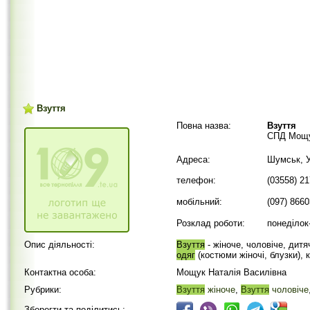
Взуття
Повна назва:
Взуття
СПД Мощу
Адреса:
Шумськ, У
телефон:
(03558) 2
мобільний:
(097) 866
Розклад роботи:
понеділок-
Опис діяльності:
Взуття
- жіноче, чоловіче, дитя
одяг
(костюми жіночі, блузки), 
Контактна особа:
Мощук Наталія Василівна
Рубрики:
Взуття
жіноче
,
Взуття
чоловіче
Зберегти та поділитись: