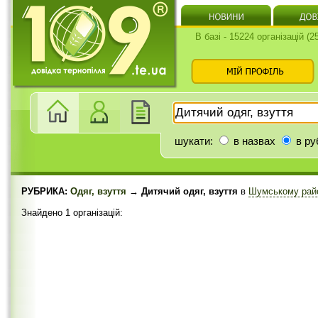
В базі - 15224 організацій (
шукати:
в назвах
в ру
РУБРИКА:
Одяг, взуття
→ Дитячий одяг, взуття
в
Шумському рай
Знайдено 1 організацій: