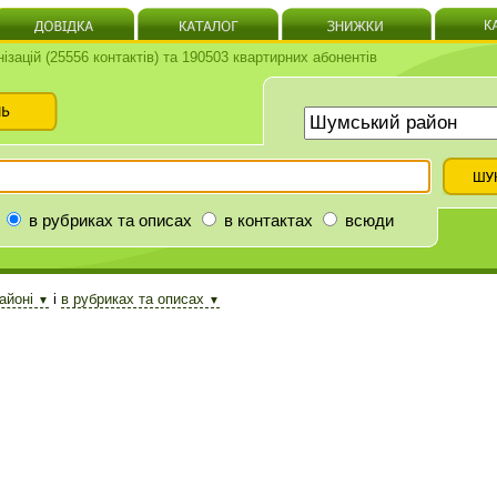
нізацій (25556 контактів) та 190503 квартирних абонентів
в рубриках та описах
в контактах
всюди
айоні
і
в рубриках та описах
▼
▼