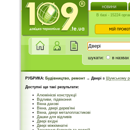
В базі - 15224 орга
шукати:
в назвах
РУБРИКА:
Будівництво, ремонт
→ Двері
в
Шумському р
Доступні ще такі результати:
Алюмінієві конструкції
Відливи, підвіконня
Вікна дахові
Вікна, двері дерев'яні
Вікна, двері металопластикові
Дашки для відливів
Двері вхідні
Двері міжкімнатні
Засклення балконів та лоджій