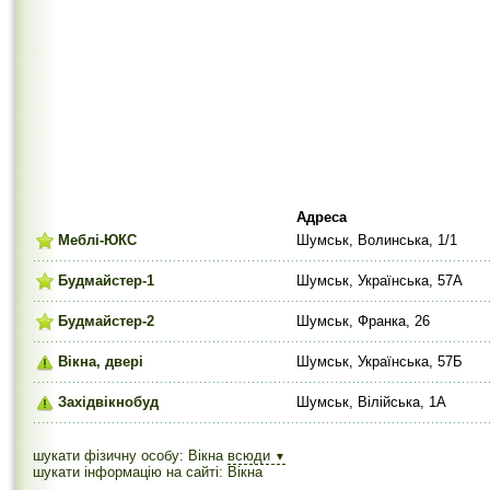
Адреса
Меблі-ЮКС
Шумськ, Волинська, 1/1
Будмайстер-1
Шумськ, Українська, 57А
Будмайстер-2
Шумськ, Франка, 26
Вікна, двері
Шумськ, Українська, 57Б
Західвікнобуд
Шумськ, Вілійська, 1А
шукати фізичну особу: Вікна
всюди
▼
шукати інформацію на сайті: Вікна