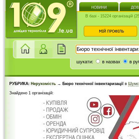
В базі - 15224 організацій (
шукати:
в назвах
в ру
РУБРИКА:
Нерухомість
→ Бюро технічної інвентаризації
в
Шумс
Знайдено 1 організацій: