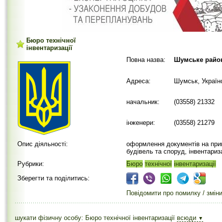
Бюро технічної
інвентаризації
Повна назва:
Шумське район
Адреса:
Шумськ, Україн
начальник:
(03558) 21332
інженери:
(03558) 21279
Опис діяльності:
оформлення документів на прив
будівель та споруд, інвентариз
Рубрики:
Бюро
технічної
інвентаризації
Зберегти та поділитись:
Повідомити про помилку / змін
шукати фізичну особу: Бюро технічної інвентаризації
всюди
▼