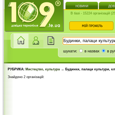
В базі - 15224 організацій (
шукати:
в назвах
в ру
РУБРИКА:
Мистецтво, культура
→ Будинки, палаци культури, к
Знайдено 2 організацій: