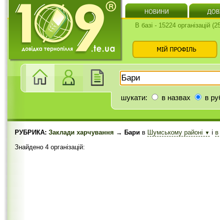
В базі - 15224 організацій (
шукати:
в назвах
в ру
РУБРИКА:
Заклади харчування
→ Бари
в
Шумському районі
і
в
▼
Знайдено 4 організацій: