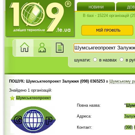
В базі - 15224 організацій (
шукати:
в назвах
в ру
ПОШУК: Шумськгеопроект Залужжя (098) 0365253
в
Шумському р
Знайдено 1 організацій:
Шумськгеопроект
Повна назва:
"
Шум
Адреса:
Залу
Контакт:
(
098
)