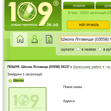
В базі - 15224 організацій (
шукати:
в назвах
в ру
ПОШУК: Школа Літовище (03558) 54137
в
Шумському районі
і
в
▼
Знайдено 1 організацій:
Школа
Повна назва:
Адреса: