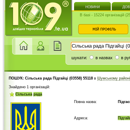
В базі - 15224 організацій (
шукати:
в назвах
в ру
ПОШУК: Сільська рада Підгайці (03558) 55118
в
Шумському район
Знайдено 1 організацій:
Сільська
рада
Повна назва:
Підга
Адреса:
Підгай