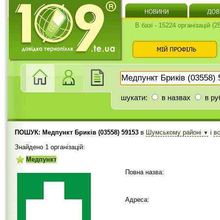
В базі - 15224 організацій (
шукати:
в назвах
в ру
ПОШУК: Медпункт Бриків (03558) 59153
в
Шумському районі
і
в
▼
Знайдено 1 організацій:
Медпункт
Повна назва:
Адреса: