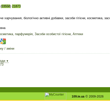
(
03558
)
21873
яче харчування, біологічно активні добавки, засоби гігієни, косметика, за
івна
осметика, парфумерія
,
Засоби особистої гігієни
,
Аптеки
у / зміни
юди
▼
873
©
109.te.ua
2009-2026