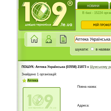
В базі - 15224 орга
шукати:
в назвах
ПОШУК: Аптека Українська (03558) 21873
в
Шумському р
Знайдено 1 організацій:
Аптека
Повна назва:
Адреса: