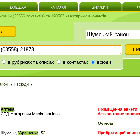
нізацій (25556 контактів) та 190503 квартирних абонентів
в рубриках та описах
в контактах
всюди
айоні
і
всюди
▼
▼
Аптека
Розміщення анкети
СПД Макаревич Марія Іванівна
безкоштовне завдяк
О-ля-ля
Прибрати цей списо
Шумськ,
Українська
, 52