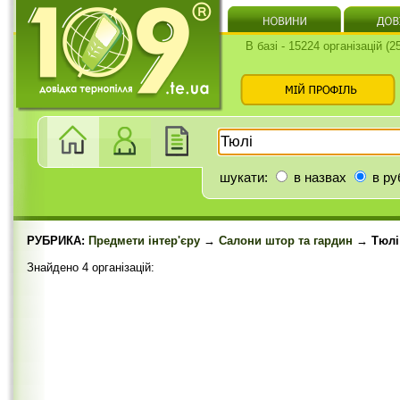
В базі - 15224 організацій (
шукати:
в назвах
в ру
РУБРИКА:
Предмети інтер'єру
→
Салони штор та гардин
→ Тюлі
Знайдено 4 організацій: