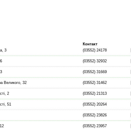
Контакт
а, 3
(03552) 24178
56
(03552) 32932
73
(03552) 31669
а Великого, 32
(03552) 31462
ті, 2
(03552) 21313
сті, 51
(03552) 20264
(03552) 23826
 12
(03552) 23957