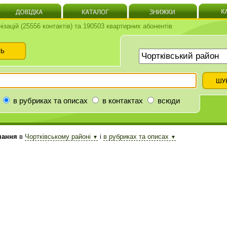
нізацій (25556 контактів) та 190503 квартирних абонентів
в рубриках та описах
в контактах
всюди
чання
в
Чортківському районі
і
в рубриках та описах
▼
▼