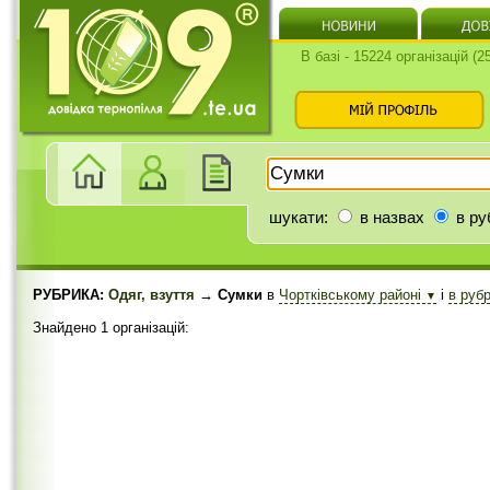
В базі - 15224 організацій (
шукати:
в назвах
в ру
РУБРИКА:
Одяг, взуття
→ Сумки
в
Чортківському районі
і
в руб
▼
Знайдено 1 організацій: