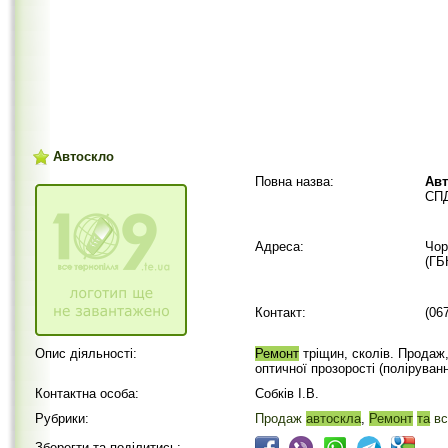
Автоскло
Повна назва:
Авт
СПД
Адреса:
Чор
(ГБ
Контакт:
(06
Опис діяльності:
Ремонт
тріщин, сколів. Продаж,
оптичної прозорості (поліруван
Контактна особа:
Собків І.В.
Рубрики:
Продаж
автоскла
,
Ремонт
та
вс
Зберегти та поділитись: