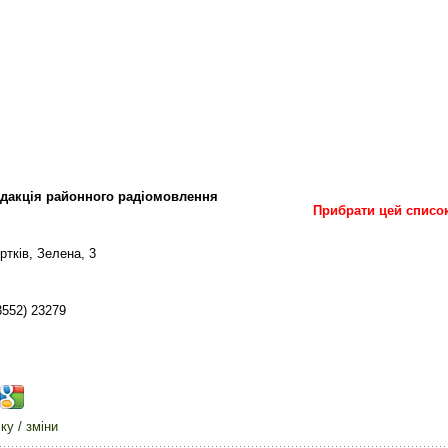
дакція районного радіомовлення
Прибрати цей списо
ртків, Зелена, 3
3552) 23279
у / зміни