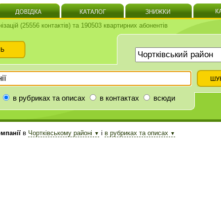
нізацій (25556 контактів) та 190503 квартирних абонентів
в рубриках та описах
в контактах
всюди
мпанії
в
Чортківському районі
і
в рубриках та описах
▼
▼