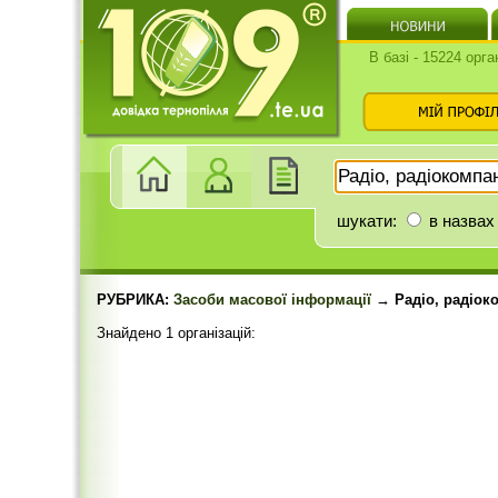
В базі - 15224 орга
шукати:
в назвах
РУБРИКА:
Засоби масової інформації
→ Радіо, радіоко
Знайдено 1 організацій: