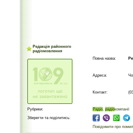
Редакція районного
радіомовлення
Повна назва:
Ре
Адреса:
Чо
Контакт:
(0
Рубрики:
Радіо
,
радіо
компанії
Зберегти та поділитись:
Повідомити про помилк