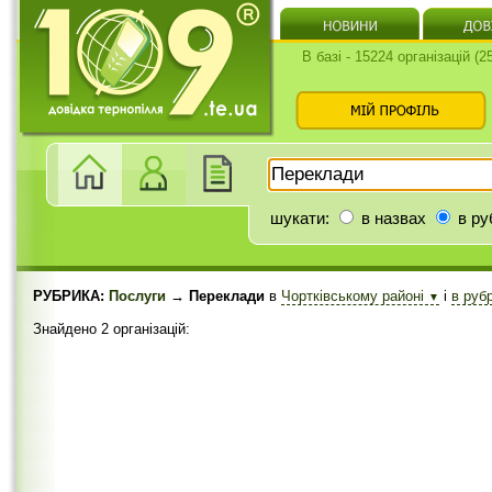
В базі - 15224 організацій (
шукати:
в назвах
в ру
РУБРИКА:
Послуги
→ Переклади
в
Чортківському районі
і
в руб
▼
Знайдено 2 організацій: