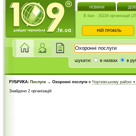
В базі - 15224 організацій (
шукати:
в назвах
в ру
РУБРИКА:
Послуги
→ Охоронні послуги
в
Чортківському районі
▼
Знайдено 2 організацій: