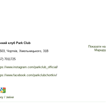
чний клуб Park Club
Показати на 
Маршру
503, Чортків, Хмельницького, 31В
67) 7011725
tps://www.instagram.com/parkclub_official
/
tps://www.facebook.com/parkclubchortkiv
/
у / зміни