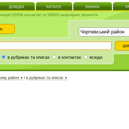
нізацій (25556 контактів) та 190503 квартирних абонентів
в рубриках та описах
в контактах
всюди
кому районі
і
в рубриках та описах
▼
▼