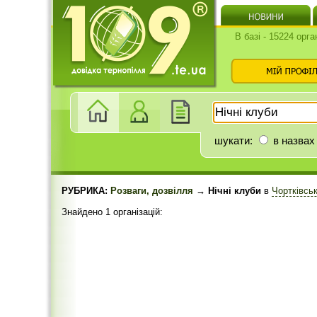
В базі - 15224 орга
шукати:
в назвах
РУБРИКА:
Розваги, дозвілля
→ Нічні клуби
в
Чортківсь
Знайдено 1 організацій: