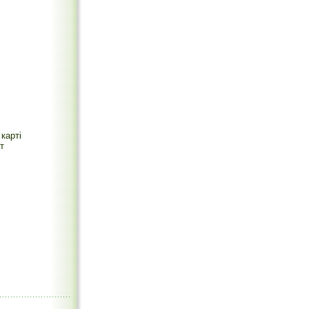
карті
т