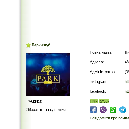
Парк-клуб
Повна назва:
Ні
Адреса:
48
Адміністратор:
(0
instagram:
ht
facebook:
ht
Рубрики:
Нічні
клуби
Зберегти та поділитись:
Повідомити про помилк