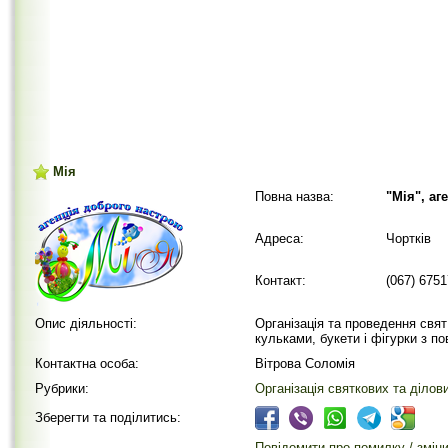
Мія
Повна назва:
"Мія", аг
Адреса:
Чортків
Контакт:
(067) 675
Опис діяльності:
Організація та проведення свят
кульками, букети і фігурки з п
Контактна особа:
Вітрова Соломія
Рубрики:
Організація святкових та ділов
Зберегти та поділитись:
Повідомити про помилку / змін