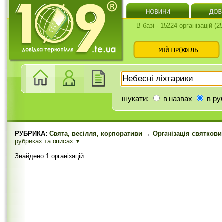
В базі - 15224 організацій (
шукати:
в назвах
в ру
РУБРИКА:
Свята, весілля, корпоративи
→
Організація святкови
рубриках та описах
▼
Знайдено 1 організацій: