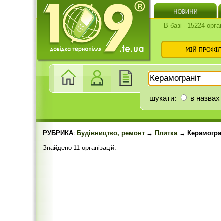
В базі - 15224 орга
шукати:
в назвах
РУБРИКА:
Будівництво, ремонт
→
Плитка
→ Керамогра
Знайдено 11 організацій: