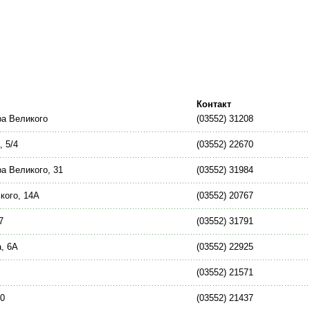
Контакт
ра Великого
(03552) 31208
, 5/4
(03552) 22670
а Великого, 31
(03552) 31984
кого, 14А
(03552) 20767
7
(03552) 31791
а, 6А
(03552) 22925
(03552) 21571
10
(03552) 21437