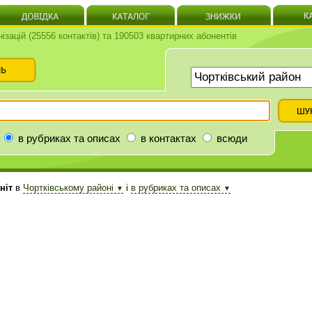
нізацій (25556 контактів) та 190503 квартирних абонентів
в рубриках та описах
в контактах
всюди
ніт
в
Чортківському районі
і
в рубриках та описах
▼
▼