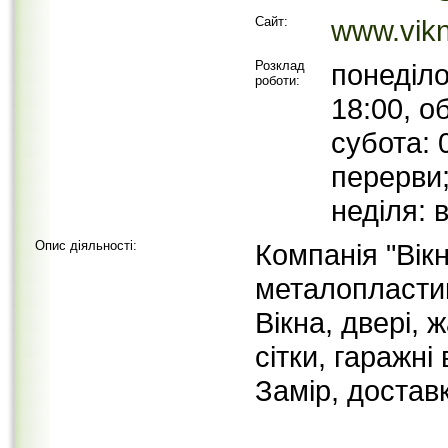
Сайт:
www.vikn
Розклад
понеділо
роботи:
18:00, о
субота: 
перерви
неділя: 
Опис діяльності:
Компанія "Вік
металопластик
Вікна, двері, 
сітки, гаражні 
Замір, достав