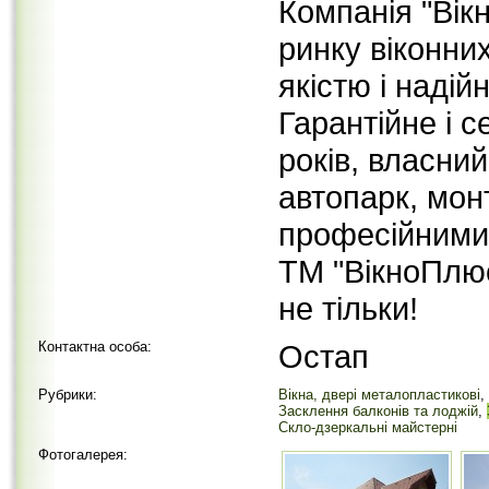
Компанія "Вік
ринку віконних
якістю і надій
Гарантійне і 
років, власний
автопарк, мон
професійними
ТМ "ВікноПлюс
не тільки!
Контактна особа:
Остап
Рубрики:
Вікна, двері металопластикові
,
Засклення балконів та лоджій
,
Скло-дзеркальні майстерні
Фотогалерея: