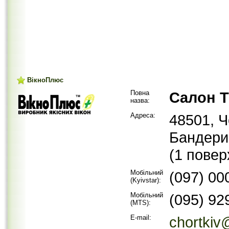
ВікноПлюс
Повна
Салон 
назва:
Адреса:
48501, Ч
Бандери
(1 повер
Мобільний
(097) 000
(Kyivstar):
Мобільний
(095) 929
(MTS):
E-mail:
chortkiv