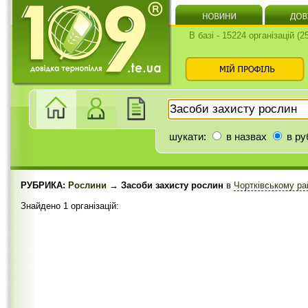
В базі - 15224 організацій (
шукати:
в назвах
в ру
РУБРИКА:
Рослини
→ Засоби захисту рослин
в
Чортківському ра
Знайдено 1 організацій: