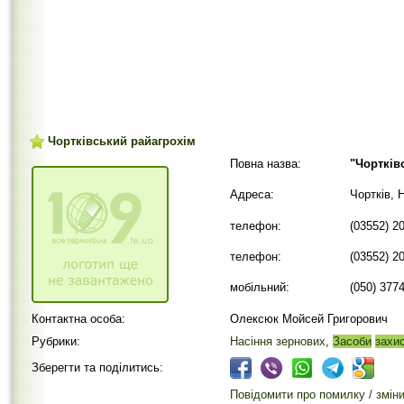
Чортківський райагрохім
Повна назва:
"Чортків
Адреса:
Чортків, 
телефон:
(03552) 2
телефон:
(03552) 2
мобільний:
(050) 377
Контактна особа:
Олексюк Мойсей Григорович
Рубрики:
Насіння зернових
,
Засоби
захи
Зберегти та поділитись:
Повідомити про помилку / змін