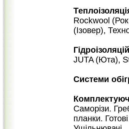
Теплоізоляці
Rockwool (Рокв
(Ізовер), Техн
Гідроізоляцій
JUTA (Юта), S
Системи обіг
Комплектуючі
Саморізи. Греб
планки. Готові
Ущільнювачі.