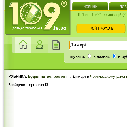
В базі - 15224 організацій (
шукати:
в назвах
в ру
РУБРИКА:
Будівництво, ремонт
→ Димарі
в
Чортківському район
Знайдено 1 організацій: