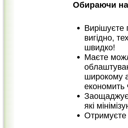
Обираючи на
Вирішуєте 
вигідно, т
швидко!
Маєте можл
облаштуван
широкому а
економить 
Заощаджуєт
які мініміз
Отримуєте г