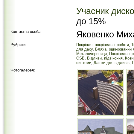
Учасник диско
до 15%
Контактна особа:
Яковенко Мих
Рубрики:
Покрівля, покрівельні роботи
,
Т
для даху
,
Бляха, оцинкований 
Металочерепиця
,
Покрівельні 
OSB
,
Відливи, підвіконня
,
Кози
системи
,
Дашки для відливів
,
Фотогалерея: