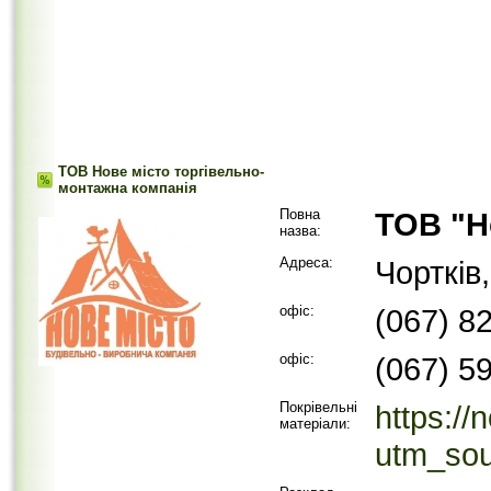
ТОВ Нове місто торгівельно-
монтажна компанія
Повна
ТОВ "Н
назва:
Адреса:
Чортків
офіс:
(067) 8
офіс:
(067) 5
Покрівельні
https://
матеріали:
utm_so