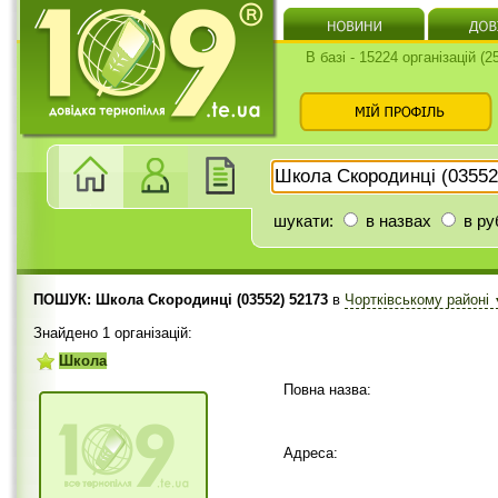
В базі - 15224 організацій (
шукати:
в назвах
в ру
ПОШУК: Школа Скородинці (03552) 52173
в
Чортківському районі
Знайдено 1 організацій:
Школа
Повна назва:
Адреса: