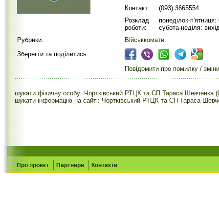
Контакт:
(093) 3665554
Розклад
понеділок-п'ятниця: 
роботи:
субота-неділя: вихі
Рубрики:
Військкомати
Зберегти та поділитись:
Повідомити про помилку / змін
шукати фізичну особу: Чортківський РТЦК та СП Тараса Шевченка (
шукати інформацію на сайті: Чортківський РТЦК та СП Тараса Шевче
Про проект
Партнери
Контакти