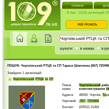
В базі - 15224 організацій (
шукати:
в назвах
в ру
ПОШУК: Чортківський РТЦК та СП Тараса Шевченка (067) 725496
Знайдено 1 організацій:
Чортківський
РТЦК
та
СП
Повна
Чортківський
райо
назва:
комплектування
т
Адреса:
48500, Чортків,
Та
р
Черговий:
(
067
)
7254966
Контакт:
(03552) 21464