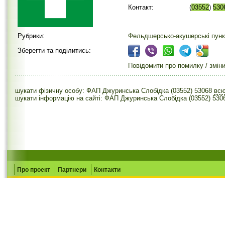
Контакт:
(
03552
)
530
Рубрики:
Фельдшерсько-акушерські пунк
Зберегти та поділитись:
Повідомити про помилку / змін
шукати фізичну особу: ФАП Джуринська Слобідка (03552) 53068
вс
шукати інформацію на сайті: ФАП Джуринська Слобідка (03552) 530
Про проект
Партнери
Контакти