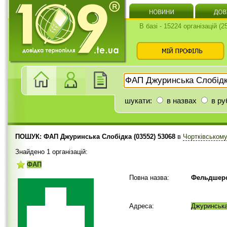
В базі - 15224 організацій (
шукати:
в назвах
в ру
ПОШУК: ФАП Джуринська Слобідка (03552) 53068
в
Чортківськом
Знайдено 1 організацій:
ФАП
Повна назва:
Фельдшерс
Адреса:
Джуринськ