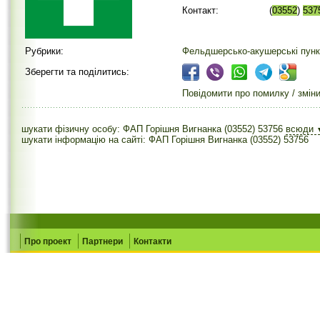
Контакт:
(
03552
)
537
Рубрики:
Фельдшерсько-акушерські пунк
Зберегти та поділитись:
Повідомити про помилку / змін
шукати фізичну особу: ФАП Горішня Вигнанка (03552) 53756
всюди
шукати інформацію на сайті: ФАП Горішня Вигнанка (03552) 53756
Про проект
Партнери
Контакти