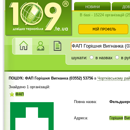
В базі - 15224 організацій (
шукати:
в назвах
в ру
ПОШУК: ФАП Горішня Вигнанка (03552) 53756
в
Чортківському ра
Знайдено 1 організацій:
ФАП
Повна назва:
Фельдшерс
Адреса:
Горішня
Ви