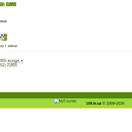
52
)
21855
івна
у / зміни
1855
всюди
▼
552) 21855
©
109.te.ua
2009-2026