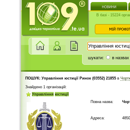
В базі - 15224 орга
шукати:
в назвах
ПОШУК: Управління юстиції Ринок (03552) 21855
в
Чорт
Знайдено 1 організацій:
Управління
юстиції
Повна назва:
Чор
Адреса:
4850