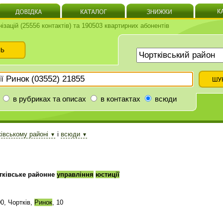
нізацій (25556 контактів) та 190503 квартирних абонентів
в рубриках та описах
в контактах
всюди
ківському районі
і
всюди
▼
▼
тківське районне
управління
юстиції
0, Чортків,
Ринок
, 10