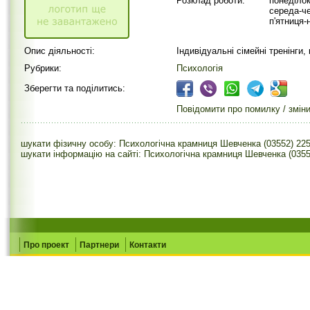
Розклад роботи:
понеділок
середа-че
п'ятниця-
Опис діяльності:
Індивідуальні сімейні тренінги
Рубрики:
Психологія
Зберегти та поділитись:
Повідомити про помилку / змін
шукати фізичну особу: Психологічна крамниця Шевченка (03552) 22
шукати інформацію на сайті: Психологічна крамниця Шевченка (0355
Про проект
Партнери
Контакти