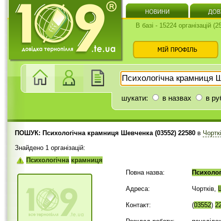
В базі - 15224 організацій (
шукати:
в назвах
в ру
ПОШУК: Психологічна крамниця Шевченка (03552) 22580
в
Чортк
Знайдено 1 організацій:
Психологічна
крамниця
Повна назва:
Психолог
Адреса:
Чортків,
Контакт:
(
03552
)
2