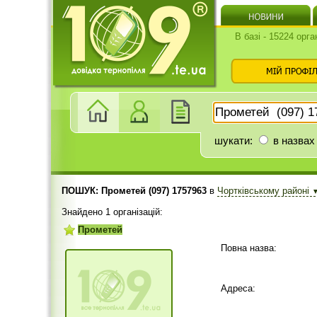
В базі - 15224 орга
шукати:
в назвах
ПОШУК: Прометей (097) 1757963
в
Чортківському районі
Знайдено 1 організацій:
Прометей
Повна назва:
Адреса: