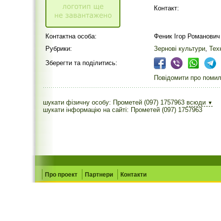
Контакт:
Контактна особа:
Феник Ігор Романович
Рубрики:
Зернові культури
,
Тех
Зберегти та поділитись:
Повідомити про помилк
шукати фізичну особу: Прометей (097) 1757963
всюди
▼
шукати інформацію на сайті: Прометей (097) 1757963
Про проект
Партнери
Контакти