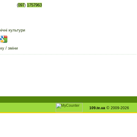
(
097
)
1757963
нічні культури
у / зміни
©
109.te.ua
2009-2026