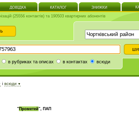
нізацій (25556 контактів) та 190503 квартирних абонентів
в рубриках та описах
в контактах
всюди
і
всюди
▼
▼
"
Прометей
", ПАП