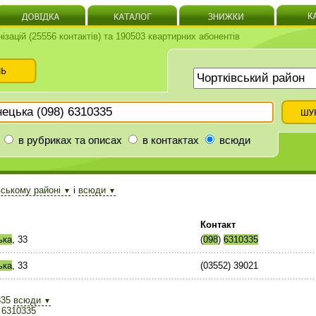
нізацій (25556 контактів) та 190503 квартирних абонентів
в рубриках та описах
в контактах
всюди
вському районі
і
всюди
▼
▼
Контакт
ька
, 33
(
098
)
6310335
ька
, 33
(03552) 39021
335
всюди
▼
 6310335