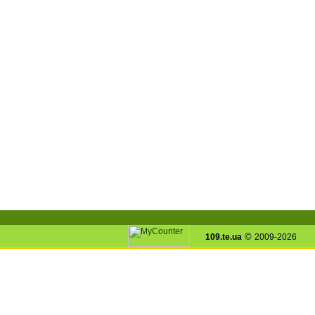
©
109.te.ua
2009-2026