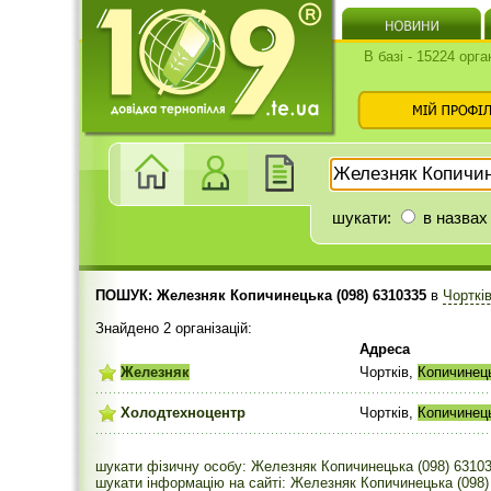
В базі - 15224 орга
шукати:
в назвах
ПОШУК: Железняк Копичинецька (098) 6310335
в
Чорткі
Знайдено 2 організацій:
Адреса
Железняк
Чортків,
Копичинец
Холодтехноцентр
Чортків,
Копичинец
шукати фізичну особу: Железняк Копичинецька (098) 6310
шукати інформацію на сайті: Железняк Копичинецька (098)