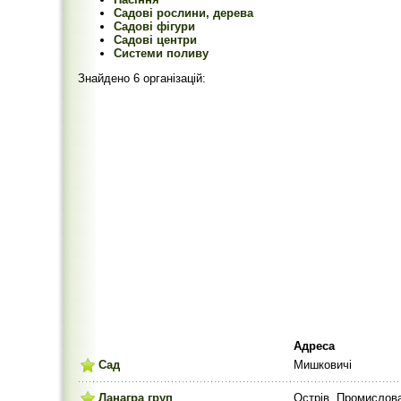
Садові рослини, дерева
Садові фігури
Садові центри
Системи поливу
Знайдено 6 організацій:
Адреса
Сад
Мишковичі
Ланагра груп
Острів, Промислов