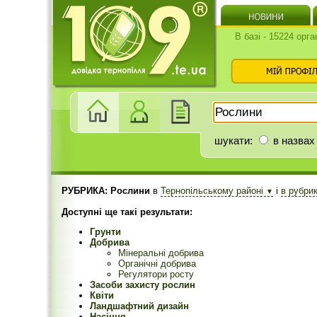
В базі - 15224 орга
шукати:
в назвах
РУБРИКА: Рослини
в
Тернопільському районі
і
в рубри
▼
Доступні ще такі результати:
Грунти
Добрива
Мінеральні добрива
Органічні добрива
Регулятори росту
Засоби захисту рослин
Квіти
Ландшафтний дизайн
Насіння