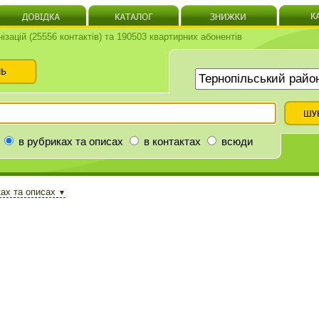
нізацій (25556 контактів) та 190503 квартирних абонентів
в рубриках та описах
в контактах
всюди
ках та описах
▼