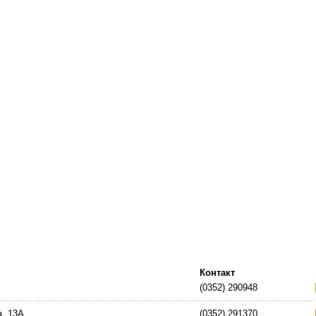
Контакт
(0352) 290948
а, 13А
(0352) 291370