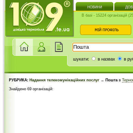
В базі - 15224 організацій (
шукати:
в назвах
в ру
РУБРИКА:
Надання телекомунікаційних послуг
→ Пошта
в
Терно
Знайдено 69 організацій: