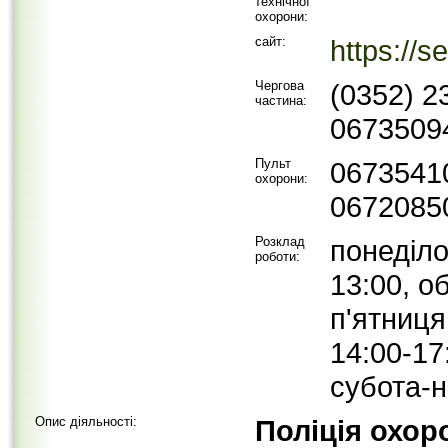
технічної
охорони:
сайт:
https://s
Чергова
(0352) 2
частина:
0673509
Пульт
0673541
охорони:
0672085
Розклад
понеділо
роботи:
13:00, о
п'ятниця
14:00-17
субота-н
Опис діяльності:
Поліція охо