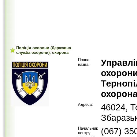
Поліція охорони (Державна
служба охорони), охорона
Повна
Управлі
назва:
охорони
Тернопі
охорон
Адреса:
46024, Т
Збаразьк
Начальник
(067) 35
центру