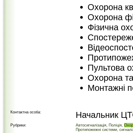
Охорона кв
Охорона фі
Фізична охо
Спостереже
Відеоспос
Протипожеж
Пультова о
Охорона та
Монтажні п
Контактна особа:
Начальник ЦТ
Рубрики:
Автосигналізація
,
Поліція
,
Охор
Протипожежні системи, сигналі