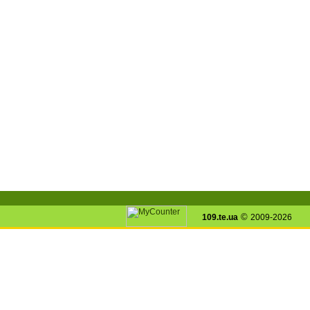
©
109.te.ua
2009-2026