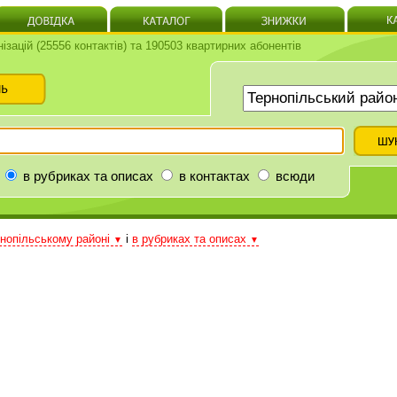
нізацій (25556 контактів) та 190503 квартирних абонентів
в рубриках та описах
в контактах
всюди
нопільському районі
і
в рубриках та описах
▼
▼